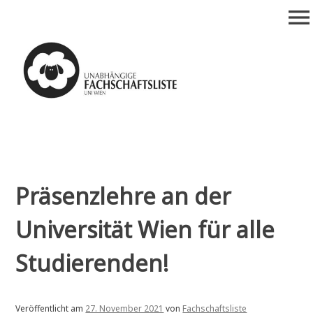
Zum
menu
Inhalt
springen
Unabhängige
Fachschaftsliste Uni Wien
Präsenzlehre an der
Universität Wien für alle
Studierenden!
Veröffentlicht am
27. November 2021
von
Fachschaftsliste